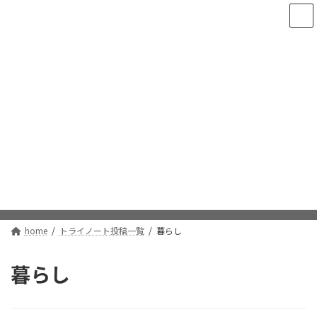
コ
ナ
当サイトは、アフィリエイト等の広告を掲載して収益を得ていま
ン
ビ
す。
テ
ゲ
ン
ー
ツ
シ
へ
ョ
ス
ン
キ
に
ッ
移
プ
動
トライノート投稿一覧
home
トライノート投稿一覧
暮らし
暮らし