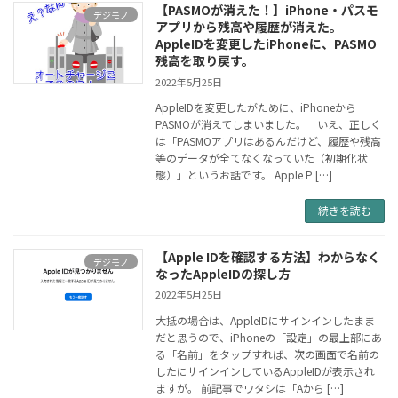
【PASMOが消えた！】iPhone・パスモ
デジモノ
アプリから残高や履歴が消えた。
AppleIDを変更したiPhoneに、PASMO
残高を取り戻す。
2022年5月25日
AppleIDを変更したがために、iPhoneから
PASMOが消えてしまいました。 いえ、正しく
は「PASMOアプリはあるんだけど、履歴や残高
等のデータが全てなくなっていた（初期化状
態）」というお話です。 Apple P […]
続きを読む
【Apple IDを確認する方法】わからなく
デジモノ
なったAppleIDの探し方
2022年5月25日
大抵の場合は、AppleIDにサインインしたまま
だと思うので、iPhoneの「設定」の最上部にあ
る「名前」をタップすれば、次の画面で名前の
したにサインインしているAppleIDが表示され
ますが。 前記事でワタシは「Aから […]