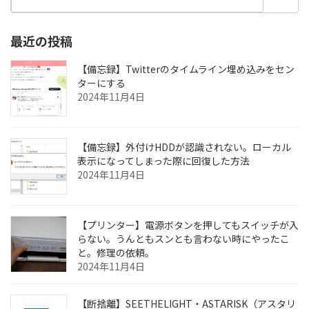
ジ
ジ
ジ
ビ
最近の投稿
ゲ
ー
【備忘録】Twitterのタイムライン埋め込みをセン
ターにする
シ
2024年11月4日
ョ
ン
【備忘録】外付けHDDが認識されない。ローカル
表示になってしまった際に回復した方法
2024年11月4日
【プリンター】電源ボタンを押してもスイッチが入
らない。うんともスンとも言わない時にやったこ
と。修理の依頼。
2024年11月4日
【断捨離】SEETHELIGHT・ASTARISK（アスタリ