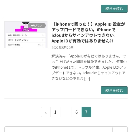
続きを読む
【iPhoneで困った！】Apple ID 設定が
デジモノ
アップロードできない。iPhoneで
icloudからサインアウトできない。
Apple IDが有効ではありません?!
2022年5月20日
解決済み 「Apple IDが有効ではありません」で
お手上げだった問題を解決できました。 使用中
のiPhone11で、トラブル発生。Apple IDがアッ
プデートできない。icloudからサインアウトで
きないなどの不具合 […]
続きを読む
投
固
固
固
«
1
…
6
7
定
定
定
稿
ペ
ペ
ペ
ナ
ー
ー
ー